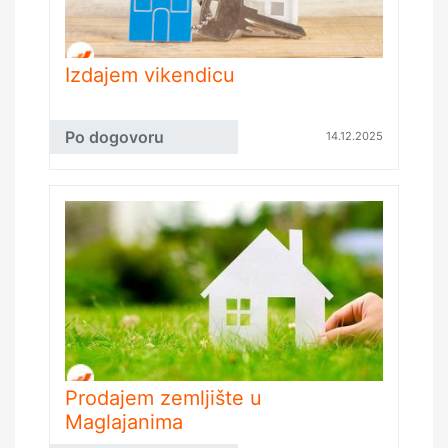
Izdajem vikendicu
Po dogovoru
14.12.2025
Prodajem zemljište u
Maglajanima