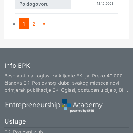
Po dogovoru
12.12.2025
«
Previous
1
2
»
Next
Info EPK
Besplatni mali oglasi za klijente EKI-ja. Preko 40.000
članova EKI Poslovnog kluba, svakog mjeseca novi
primjerak publikacije EKI Oglasi, dostupan u cijeloj BiH.
Usluge
EKI Poslovni klub