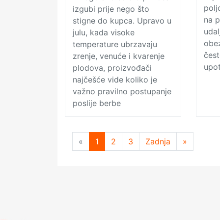
polj
izgubi prije nego što
na p
stigne do kupca. Upravo u
udal
julu, kada visoke
obe
temperature ubrzavaju
čes
zrenje, venuće i kvarenje
upot
plodova, proizvođači
najčešće vide koliko je
važno pravilno postupanje
poslije berbe
«
Previous
1
2
3
Zadnja
»
Next