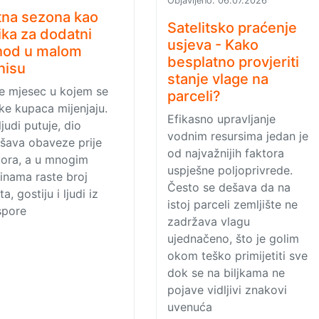
Objavljeno:
06.07.2026
tna sezona kao
Satelitsko praćenje
lika za dodatni
usjeva - Kako
hod u malom
besplatno provjeriti
nisu
stanje vlage na
je mjesec u kojem se
parceli?
ke kupaca mijenjaju.
Efikasno upravljanje
ljudi putuje, dio
vodnim resursima jedan je
šava obaveze prije
od najvažnijih faktora
ora, a u mnogim
uspješne poljoprivrede.
inama raste broj
Često se dešava da na
ta, gostiju i ljudi iz
istoj parceli zemljište ne
spore
zadržava vlagu
ujednačeno, što je golim
okom teško primijetiti sve
dok se na biljkama ne
pojave vidljivi znakovi
uvenuća