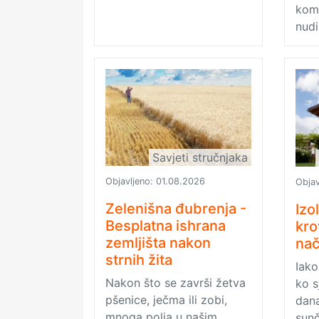
kome
nudi
Savjeti stručnjaka
Objavljeno:
01.08.2026
Objav
Zelenišna đubrenja -
Izo
Besplatna ishrana
kro
zemljišta nakon
nač
strnih žita
Iako
Nakon što se završi žetva
ko s
pšenice, ječma ili zobi,
dana
mnoga polja u našim
sunč