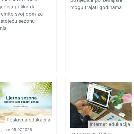
posljedice po zemljište
jednja prilika da
mogu trajati godinama
remite svoj dom za
dstojeću sezonu
anja
Poslovna edukacija
Internet edukacija
ljeno:
09.07.2026