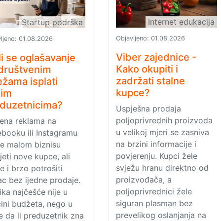
Internet edukacija
Startup podrška
Objavljeno:
01.08.2026
ljeno:
01.08.2026
Viber zajednice -
li se oglašavanje
Kako okupiti i
društvenim
zadržati stalne
žama isplati
kupce?
lim
duzetnicima?
Uspješna prodaja
poljoprivrednih proizvoda
ćena reklama na
u velikoj mjeri se zasniva
booku ili Instagramu
na brzini informacije i
e malom biznisu
povjerenju. Kupci žele
jeti nove kupce, ali
svježu hranu direktno od
 i brzo potrošiti
proizvođača, a
c bez ijedne prodaje.
poljoprivrednici žele
ika najčešće nije u
siguran plasman bez
čini budžeta, nego u
prevelikog oslanjanja na
 da li preduzetnik zna