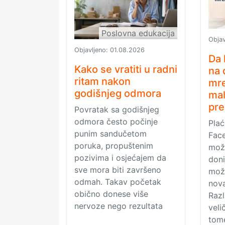
Poslovna edukacija
Objav
Objavljeno:
01.08.2026
Da 
Kako se vratiti u radni
na 
ritam nakon
mre
godišnjeg odmora
ma
pre
Povratak sa godišnjeg
odmora često počinje
Pla
punim sandučetom
Face
poruka, propuštenim
mož
pozivima i osjećajem da
doni
sve mora biti završeno
može
odmah. Takav početak
nova
obično donese više
Razl
nervoze nego rezultata
veli
tome