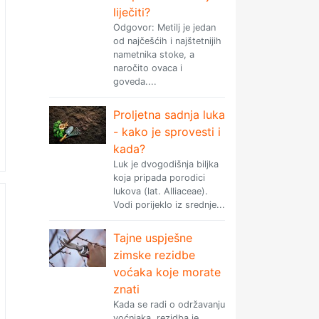
liječiti?
Odgovor: Metilj je jedan
od najčešćih i najštetnijih
nametnika stoke, a
naročito ovaca i
goveda....
Proljetna sadnja luka
- kako je sprovesti i
kada?
Luk je dvogodišnja biljka
koja pripada porodici
lukova (lat. Alliaceae).
Vodi porijeklo iz srednje...
Tajne uspješne
zimske rezidbe
voćaka koje morate
znati
Kada se radi o održavanju
voćnjaka, rezidba je