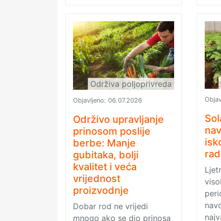
Održiva poljoprivreda
Objav
Objavljeno:
06.07.2026
Sol
Održivo upravljanje
nav
prinosom poslije
isk
berbe: Manje
rad
gubitaka, bolji
kvalitet i veća
Ljet
vrijednost
viso
proizvodnje
peri
navo
Dobar rod ne vrijedi
najv
mnogo ako se dio prinosa