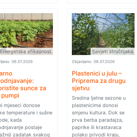
Energetska efikasnost
Savjeti stručnjaka
ljeno:
06.07.2026
Objavljeno:
06.07.2026
arno
Plastenici u julu –
odnjavanje:
Priprema za drugu
oristite sunce za
sjetvu
 pumpi
Sredina ljetne sezone u
ni mjeseci donose
plastenicima donosi
ke temperature i sušne
smjenu kultura. Dok se
ode, kada
prva berba paradajza,
dnjavanje postaje
paprike ili krastavaca
ažniji zadatak svakog
polako privodi kraju,