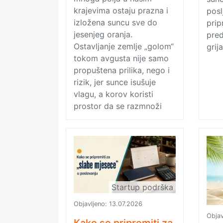
krajevima ostaju prazna i
posl
izložena suncu sve do
prip
jesenjeg oranja.
pre
Ostavljanje zemlje „golom“
grij
tokom avgusta nije samo
propuštena prilika, nego i
rizik, jer sunce isušuje
vlagu, a korov koristi
prostor da se razmnoži
Startup podrška
Objavljeno:
13.07.2026
Objav
Kako se pripremiti za