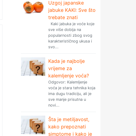
Uzgoj japanske
jabuke KAKI: Sve što
trebate znati
Kaki jabuka je voće koje
sve više dobija na
popularnosti zbog svog
karakterističnog ukusa i
svo...
Kada je najbolje
vrijeme za
kalemljenje voća?
Odgovor: Kalemljenje
voća je stara tehnika koja
ima dugu tradiciju, ali je
sve manje prisutna u
novi...
Šta je metiljavost,
kako prepoznati
simptome i kako je