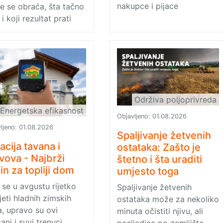
nakupce i pijace
 se obraća, šta tačno
 i koji rezultat prati
Održiva poljoprivreda
Energetska efikasnost
Objavljeno:
01.08.2026
ljeno:
01.08.2026
Spaljivanje žetvenih
lacija tavana i
ostataka: Zašto je
vova - Najbrži
štetno i šta uraditi
in za topliji dom
umjesto toga
 se u avgustu rijetko
Spaljivanje žetvenih
jeti hladnih zimskih
ostataka može za nekoliko
, upravo su ovi
minuta očistiti njivu, ali
ani i suvi trenuci