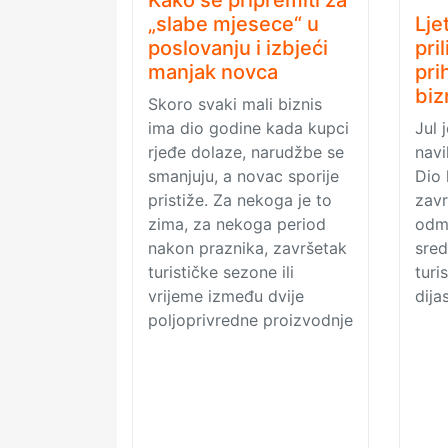
„slabe mjesece“ u
Lje
poslovanju i izbjeći
pri
manjak novca
pri
biz
Skoro svaki mali biznis
ima dio godine kada kupci
Jul 
rjeđe dolaze, narudžbe se
navi
smanjuju, a novac sporije
Dio 
pristiže. Za nekoga je to
zavr
zima, za nekoga period
odm
nakon praznika, završetak
sred
turističke sezone ili
turis
vrijeme između dvije
dija
poljoprivredne proizvodnje