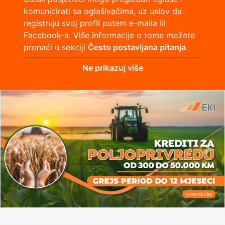
komunicirati sa oglašivačima, uz uslov da
registruju svoj profil putem e-maila ili
Facebook-a. Više informacije o tome možete
pronaći u sekciji
Često postavljana pitanja
.
Ne prikazuj više
Previous
Nex