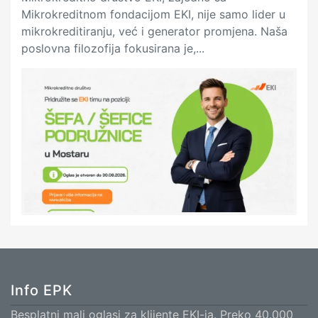
Mikrokreditnom fondacijom EKI, nije samo lider u
mikrokreditiranju, već i generator promjena. Naša
poslovna filozofija fokusirana je,...
Info EPK
Besplatni mali oglasi za klijente EKI-ja. Preko 40.000