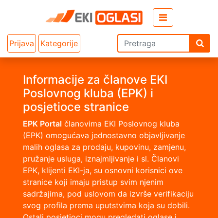
Prijava
Kategorije
Informacije za članove EKI
Poslovnog kluba (EPK) i
posjetioce stranice
EPK Portal
članovima EKI Poslovnog kluba
(EPK) omogućava jednostavno objavljivanje
malih oglasa za prodaju, kupovinu, zamjenu,
pružanje usluga, iznajmljivanje i sl. Članovi
EPK, klijenti EKI-ja, su osnovni korisnici ove
stranice koji imaju pristup svim njenim
sadržajima, pod uslovom da izvrše verifikaciju
svog profila prema uputstvima koja su dobili.
Ostali posjetioci mogu pregledati oglase i