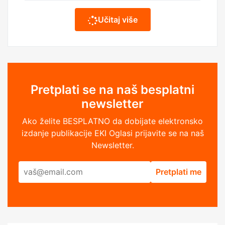
Učitaj više
Pretplati se na naš besplatni
newsletter
Ako želite BESPLATNO da dobijate elektronsko
izdanje publikacije EKI Oglasi prijavite se na naš
Newsletter.