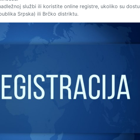
adležnoj službi ili koristite online registre, ukoliko su dostu
ublika Srpska) ili Brčko distriktu.