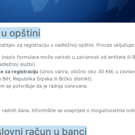
 u opštini
htjev za registraciju u nadležnoj opštini. Proces uključuje:
u
(naziv formulara može varirati u zavisnosti od entiteta ili 
adležnoj službi).
e za registraciju
(iznos varira, obično oko 30 KM, u zavisn
 BiH, Republika Srpska ili Brčko distrikt).
jim se potvrđuje da je radnja osnovana.
?
5 radnih dana. Informišite se unaprijed o mogućnostima onl
slovni račun u banci