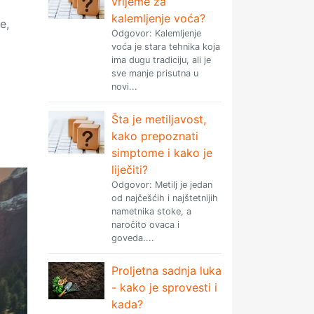
vrijeme za
kalemljenje voća?
e,
Odgovor: Kalemljenje
voća je stara tehnika koja
ima dugu tradiciju, ali je
sve manje prisutna u
novi...
Šta je metiljavost,
kako prepoznati
simptome i kako je
liječiti?
Odgovor: Metilj je jedan
od najčešćih i najštetnijih
nametnika stoke, a
naročito ovaca i
goveda....
Proljetna sadnja luka
- kako je sprovesti i
kada?