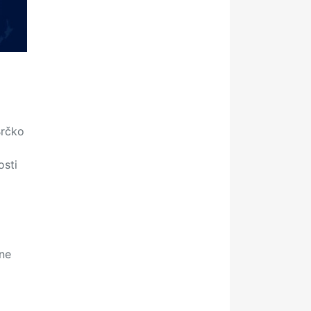
Brčko
osti
ine