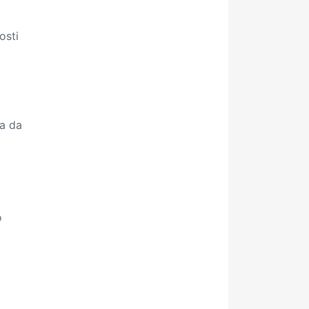
osti
ga da
o