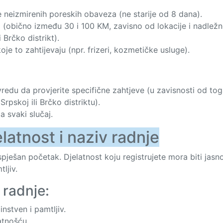
neizmirenih poreskih obaveza (ne starije od 8 dana).
i (obično između 30 i 100 KM, zavisno od lokacije i nadležn
 Brčko distrikt).
koje to zahtijevaju (npr. frizeri, kozmetičke usluge).
ivredu da provjerite specifične zahtjeve (u zavisnosti od to
Srpskoj ili Brčko distriktu).
 svaki slučaj.
elatnost i naziv radnje
uspješan početak. Djelatnost koju registrujete mora biti jasn
ljiv.
 radnje:
instven i pamtljiv.
atnošću.