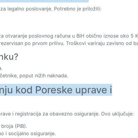
 legalno poslovanje. Potrebno je priložiti:
a otvaranje poslovnog računa u BiH obično iznose oko 5 
ezervisan po prvom prilivu. Troškovi variraju zavisno od b
anku?
a.
četnike, poput nižih naknada.
dnju kod Poreske uprave i
rave i registracija za obavezno osiguranje. Ovo uključuje:
broja (PIB).
o i socijalno osiguranje.