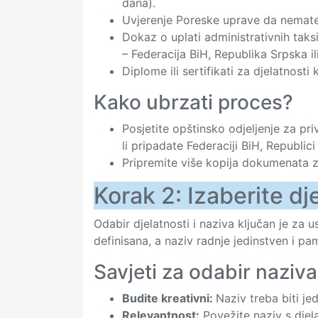
dana).
Uvjerenje Poreske uprave da nemate 
Dokaz o uplati administrativnih taks
– Federacija BiH, Republika Srpska ili
Diplome ili sertifikati za djelatnosti 
Kako ubrzati proces?
Posjetite opštinsko odjeljenje za pr
li pripadate Federaciji BiH, Republici 
Pripremite više kopija dokumenata za
Korak 2: Izaberite dj
Odabir djelatnosti i naziva ključan je za 
definisana, a naziv radnje jedinstven i pamt
Savjeti za odabir naziva
Budite kreativni:
Naziv treba biti jed
Relevantnost:
Povežite naziv s djel